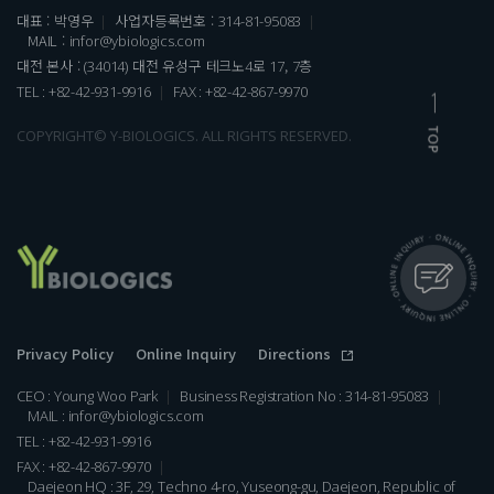
대표 : 박영우
사업자등록번호 :
314-81-95083
MAIL :
infor@ybiologics.com
대전 본사 :
대전 유성구 테크노
로
,
층
(34014)
4
17
7
TEL : +82-42-931-9916
FAX : +82-42-867-9970
COPYRIGHT© Y-BIOLOGICS. ALL RIGHTS RESERVED.
Privacy Policy
Online Inquiry
Directions
CEO : Young Woo Park
Business Registration No : 314-81-95083
MAIL : infor@ybiologics.com
TEL : +82-42-931-9916
FAX : +82-42-867-9970
Daejeon HQ : 3F, 29, Techno 4-ro, Yuseong-gu, Daejeon, Republic of